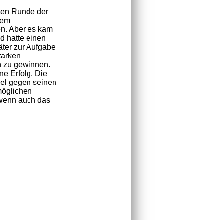
zten Runde der
nem
en. Aber es kam
nd hatte einen
äter zur Aufgabe
tarken
n zu gewinnen.
ne Erfolg. Die
iel gegen seinen
möglichen
 wenn auch das