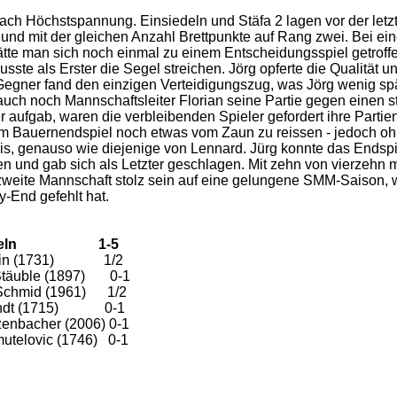
rach Höchstspannung. Einsiedeln und Stäfa 2 lagen vor der let
und mit der gleichen Anzahl Brettpunkte auf Rang zwei. Bei ei
tte man sich noch einmal zu einem Entscheidungsspiel getroff
sste als Erster die Segel streichen. Jörg opferte die Qualität u
 Gegner fand den einzigen Verteidigungszug, was Jörg wenig sp
uch noch Mannschaftsleiter Florian seine Partie gegen einen s
aufgab, waren die verbleibenden Spieler gefordert ihre Partie
im Bauernendspiel noch etwas vom Zaun zu reissen - jedoch oh
is, genauso wie diejenige von Lennard. Jürg konnte das Endsp
en und gab sich als Letzter geschlagen. Mit zehn von vierzehn 
 zweite Mannschaft stolz sein auf eine gelungene SMM-Saison,
-End gefehlt hat.
insiedeln 1-5
 Kälin (1731) 1/2
n Stäuble (1897) 0-1
 Schmid (1961) 1/2
Brandt (1715) 0-1
zenbacher (2006) 0-1
mutelovic (1746) 0-1