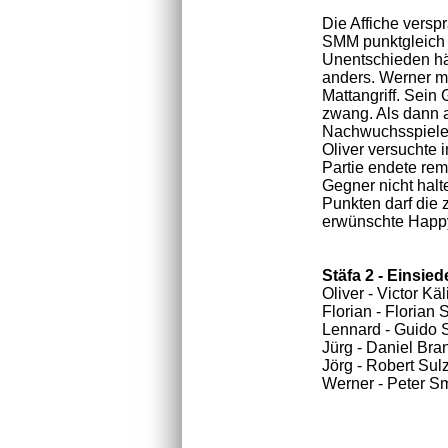
Die Affiche versp
SMM punktgleich 
Unentschieden hä
anders. Werner mu
Mattangriff. Sein
zwang. Als dann a
Nachwuchsspieler 
Oliver versuchte 
Partie endete rem
Gegner nicht halt
Punkten darf die
erwünschte Happy
Stäfa 2 - E
Oliver - Victor
Florian - Floria
Lennard - Guido
Jürg - Daniel 
Jörg - Robert Sul
Werner - Peter S