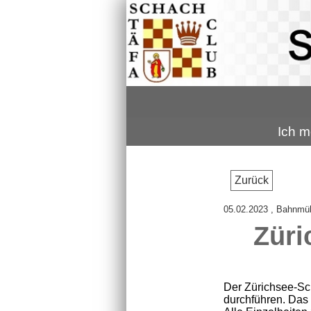
Ich m
Zurück
05.02.2023
, Bahnmül
Züri
Der Zürichsee-Sc
durchführen. Das a