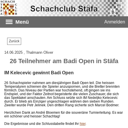
Menü
Anmelden
Zurück
14.06.2025
, Thalmann Oliver
26 Teilnehmer am Badi Open in Stäfa
IM Kelecevic gewinnt Badi Open
26 Schachspieler nahmen am diesjährigen Badi Open teil. Die heissen
Temperaturen schienen die Spieler anzuspornen, und die Bretter brennten
förmlich. Das Niveau der Partien war hochstehend, oft gingen sie ins
Endspiel, und der Faktor Zeitnot begeisterte die vielen Zuschauer, die sich
das Spektakel anschauten. Am Schluss setzte sich IM Nedeljko Kelecevic
durch. Er blieb als Einziger ungeschlagen währen den sieben Runden.
Zweiter wurde Petr Jelinek. Den dritten Rang sicherte sich Marcel Bodmer.
Herzlichen Dank an André Bloemen für die souveräne Turnierleitung. Es war
ein schöner und heisser Schachtag!
Die Ergebnisse und die Schlusstabelle findet Ihr
hier
.